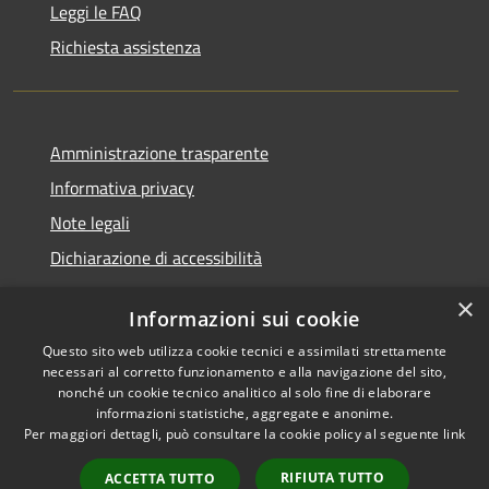
Leggi le FAQ
Richiesta assistenza
Amministrazione trasparente
Informativa privacy
Note legali
Dichiarazione di accessibilità
×
Informazioni sui cookie
Questo sito web utilizza cookie tecnici e assimilati strettamente
RSS
Comune convenzionato
necessari al corretto funzionamento e alla navigazione del sito,
Accessibilità
Astigov
nonché un cookie tecnico analitico al solo fine di elaborare
informazioni statistiche, aggregate e anonime.
Privacy
Progetto
|
Convenzione
|
Per maggiori dettagli, può consultare la cookie policy al seguente
link
Cookie
Adesioni
Mappa del sito
RIFIUTA TUTTO
ACCETTA TUTTO