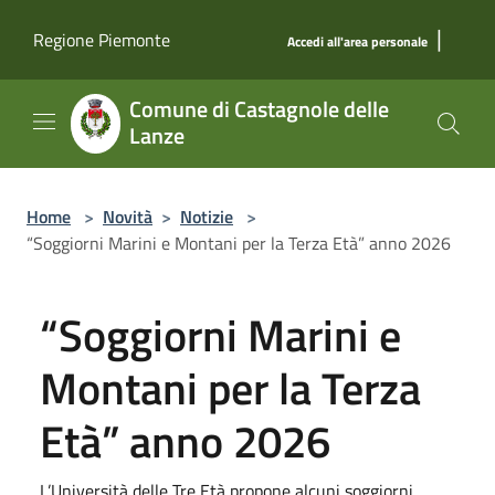
Salta al contenuto principale
|
Regione Piemonte
Accedi all'area personale
Comune di Castagnole delle
Lanze
Home
>
Novità
>
Notizie
>
“Soggiorni Marini e Montani per la Terza Età” anno 2026
“Soggiorni Marini e
Montani per la Terza
Età” anno 2026
L’Università delle Tre Età propone alcuni soggiorni