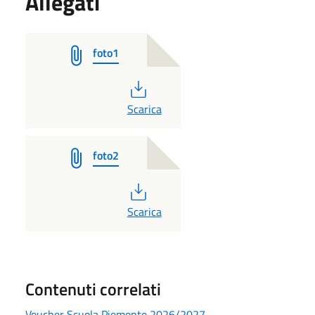
Allegati
foto1
PDF
Scarica
foto2
PDF
Scarica
Contenuti correlati
Voucher Scuola Piemonte 2026/2027