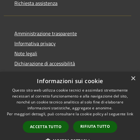
Richiesta assistenza
Amministrazione trasparente
Informativa privacy
Note legali
Dichiarazione di accessibilità
×
Informazioni sui cookie
Questo sito web utilizza cookie tecnici e assimilati strettamente
RSS
Comune convenzionato
necessari al corretto funzionamento e alla navigazione del sito,
Accessibilità
Astigov
nonché un cookie tecnico analitico al solo fine di elaborare
informazioni statistiche, aggregate e anonime.
Privacy
Per maggiori dettagli, può consultare la cookie policy al seguente
link
Progetto
|
Convenzione
|
Cookie
Adesioni
Mappa del sito
RIFIUTA TUTTO
ACCETTA TUTTO
Numeri Utili
•
Accesso redazione