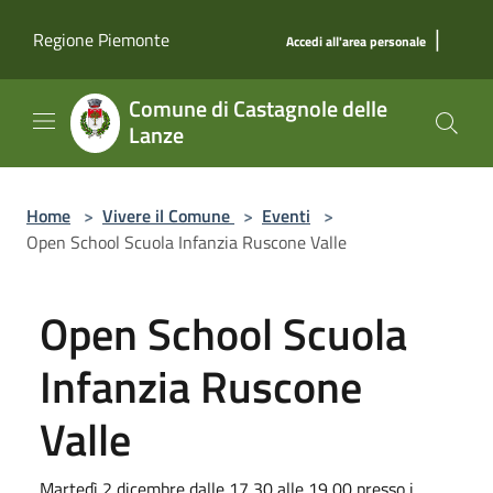
Salta al contenuto principale
|
Regione Piemonte
Accedi all'area personale
Comune di Castagnole delle
Lanze
Home
>
Vivere il Comune
>
Eventi
>
Open School Scuola Infanzia Ruscone Valle
Open School Scuola
Infanzia Ruscone
Valle
Martedì 2 dicembre dalle 17,30 alle 19,00 presso i